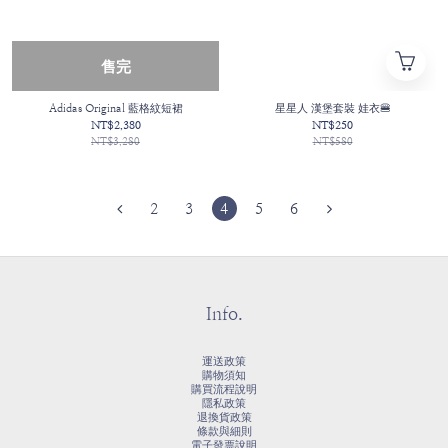
售完
Adidas Original 藍格紋短裙
星星人 漢堡套裝 娃衣🍔
NT$2,380
NT$250
NT$3,280
NT$580
2
3
4
5
6
Info.
運送政策
購物須知
購買流程說明
隱私政策
退換貨政策
條款與細則
電子發票說明