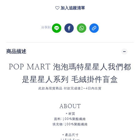
加入追蹤清單
分享到
商品描述
POP MART 泡泡瑪特星星人我們都
是星星人系列 毛絨掛件盲盒
此款為現貨商品 付款完成後2-4日內出貨
ABOUT
＊材質
面料:100%聚酯纖維
填充物:100%聚酯纖維
＊產品尺寸
14*19.5cm