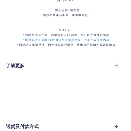
一整套包含6個盲盒
（購買整套產品不會出現重復公仔）
NOTICE
＊如購買商品完售，請洽官方
Line詢問，部份尺寸可進行調貨
＊購買前請先閱讀
購買須知
＆
退換貨政策
，下單代表同意內容
＊商品請先確認尺寸、顏色後再進行購買，售出後不因個人因素退換貨
了解更多
送貨及付款方式