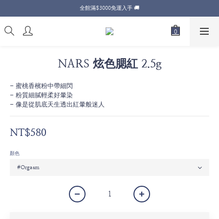
全館滿$3000免運入手 🚚
NARS 炫色腮紅 2.5g
- 蜜桃香檳粉中帶細閃
- 粉質細膩輕柔好暈染
- 像是從肌底天生透出紅暈般迷人
NT$580
顏色