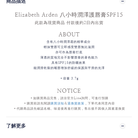
商品描述
Elizabeth Arden 八小時潤澤護唇膏SPF15
此款為現貨商品 付款後約2日內
出貨
ABOUT
含有八小時潤澤霜的精華成分
輕抹雙唇可立即感受雙唇無比滋潤
亦可作為唇膏打底
薄透的質地完全不影響唇膏的著色能力
具有SPF15的防曬效果
能潤滑乾裂的嘴唇增加舒緩的保護與平滑的光澤
＊容量
3.7g
NOTICE
＊如購買商品完售，請洽官方
Line詢問，可進行預購
＊購買前請先閱讀
購買須知
＆
退換貨政策
，下單代表同意內容
＊代購商品請先確認名稱、味道後再進行購買，售出後不因個人因素退換貨
了解更多