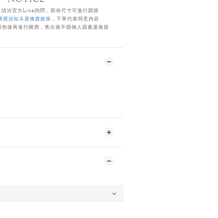
，請洽官方
Line詢問，部份尺寸可進行調貨
購買須知
＆
退換貨政策
，下單代表同意內容
顏色後再進行購買，售出後不因個人因素退換貨