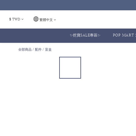
$
TWD
繁體中文
✨挖寶SALE專區✨
POP MAR
全部商品
/
配件
/
盲盒