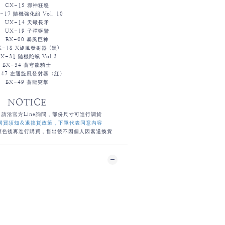
CX-15 邪神狂怒
-17 隨機強化組 Vol. 10
UX-14 天蠍長矛
UX-19 子彈獅鷲
BX-00 暴風巨神
X-18 X旋風發射器 (黑)
BX-31 隨機陀螺 Vol.3
BX-34 蒼穹龍騎士
-47 左迴旋風發射器（紅）
BX-49 蒼龍突擊
NOTICE
，請洽官方
Line詢問，部份尺寸可進行調貨
購買須知
＆
退換貨政策
，下單代表同意內容
顏色後再進行購買，售出後不因個人因素退換貨