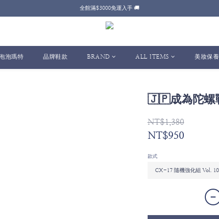
全館滿$3000免運入手 🚚
T 泡泡瑪特
品牌鞋款
BRAND
ALL ITEMS
美妝保養
🇯🇵成為陀螺戰
NT$1,380
NT$950
款式